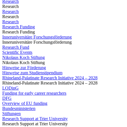
Research
Research
Research
Research
Research
Research Funding
Research Funding
Inneruniversitäre Forschungsförderung
Inneruniversitäre Forschungsförderung
Research Fund
Scientific Events
Nikolaus Koch Stiftung
Nikolaus Koch Stiftung
Hinweise zur Förderung
Hinweise zum Studienstipendium
Rhineland-Palatinate Research Initiative 2024 – 2028
Rhineland-Palatinate Research Initiative 2024 – 2028
LODinG
Funding for early career researchers
DFG
Overview of EU funding
Bundesministerien
Stiftungen
Research Support at Trier University
Research Support at Trier University