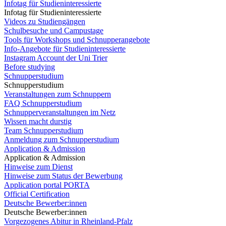
Infotag für Studieninteressierte
Infotag für Studieninteressierte
Videos zu Studiengängen
Schulbesuche und Campustage
Tools für Workshops und Schnupperangebote
Info-Angebote für Studieninteressierte
Instagram Account der Uni Trier
Before studying
Schnupperstudium
Schnupperstudium
Veranstaltungen zum Schnuppern
FAQ Schnupperstudium
Schnupperveranstaltungen im Netz
Wissen macht durstig
Team Schnupperstudium
Anmeldung zum Schnupperstudium
Application & Admission
Application & Admission
Hinweise zum Dienst
Hinweise zum Status der Bewerbung
Application portal PORTA
Official Certification
Deutsche Bewerber:innen
Deutsche Bewerber:innen
Vorgezogenes Abitur in Rheinland-Pfalz