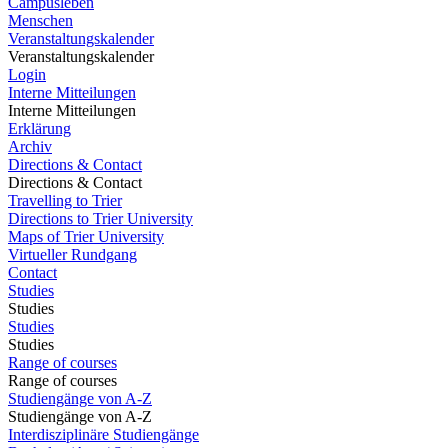
Campusleben
Menschen
Veranstaltungskalender
Veranstaltungskalender
Login
Interne Mitteilungen
Interne Mitteilungen
Erklärung
Archiv
Directions & Contact
Directions & Contact
Travelling to Trier
Directions to Trier University
Maps of Trier University
Virtueller Rundgang
Contact
Studies
Studies
Studies
Studies
Range of courses
Range of courses
Studiengänge von A-Z
Studiengänge von A-Z
Interdisziplinäre Studiengänge