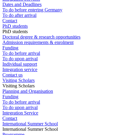
Dates and Deadlines
To do before entering Germany
To do after arrival
Contact
PhD students
PhD students
Doctoral degree & research opportunities
Admission requirements & enrolment
Funding
To do before arrival
To do upon arrival
Individual support
Integration service
Contact us
Visiting Scholars
Visiting Scholars
Planning and Organisation
Funding
To do before arrival
To do upon arrival
Integration Service
Contact
International Summer School
International Summer School
Programme