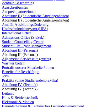
Zentrale Beschaffung
Ausschreibungen
Ansprechpartner/innen
Abteilung II (Studentische Angelegenheiten)
Abteilung II (Studentische Angelegenheiten)
Amt für Ausbildungsförderung
Hochschulprüfungsamt (HPA)
International Office
Admissions Office (StuSek)
Student Counselling Centre
Student Life Cycle Management
Abteilung III (Personal)
Abteilung III (Personal)
Allgemeine Serviceseite (extern)
Was wir bieten
Portraits unserer Mitarbeiter*innen
Benefits für Beschäftigte
Jobs
Praktika (ohne Studierendenpraktika)
Abteilung IV (Technik)
Abteilung IV (Technik)
Leitung
Haus & Betriebstechnik
Elektronik & Medien
Bauunterhaltung & Technisches Gebäudemanagement