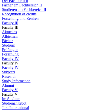
Der Fachbereich
Fächer am Fachbereich II
Studieren am Fachbereich II
Recognition of credits
Forschung und Zentren
Faculty III
Faculty III
Aktuelles
Allgemein
Fächer
Studium
Prüfungen
Forschung
Faculty IV
Faculty IV
Faculty IV
Subjects
Research
Study Information
Alumni
Faculty V
Faculty V
Im Studium
Studienangebot
Jura International