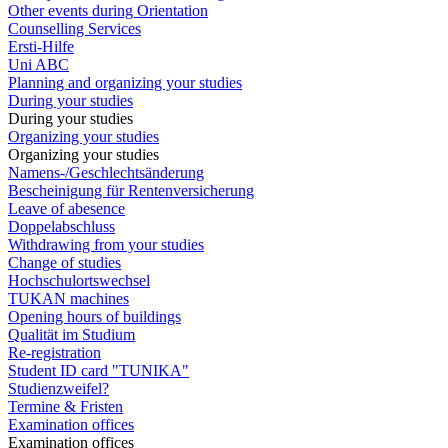
Other events during Orientation
Counselling Services
Ersti-Hilfe
Uni ABC
Planning and organizing your studies
During your studies
During your studies
Organizing your studies
Organizing your studies
Namens-/Geschlechtsänderung
Bescheinigung für Rentenversicherung
Leave of abesence
Doppelabschluss
Withdrawing from your studies
Change of studies
Hochschulortswechsel
TUKAN machines
Opening hours of buildings
Qualität im Studium
Re-registration
Student ID card "TUNIKA"
Studienzweifel?
Termine & Fristen
Examination offices
Examination offices