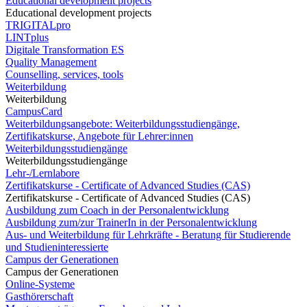
Educational development projects
Educational development projects
TRIGITALpro
LINTplus
Digitale Transformation ES
Quality Management
Counselling, services, tools
Weiterbildung
Weiterbildung
CampusCard
Weiterbildungsangebote: Weiterbildungsstudiengänge,
Zertifikatskurse, Angebote für Lehrer:innen
Weiterbildungsstudiengänge
Weiterbildungsstudiengänge
Lehr-/Lernlabore
Zertifikatskurse - Certificate of Advanced Studies (CAS)
Zertifikatskurse - Certificate of Advanced Studies (CAS)
Ausbildung zum Coach in der Personalentwicklung
Ausbildung zum/zur TrainerIn in der Personalentwicklung
Aus- und Weiterbildung für Lehrkräfte - Beratung für Studierende
und Studieninteressierte
Campus der Generationen
Campus der Generationen
Online-Systeme
Gasthörerschaft