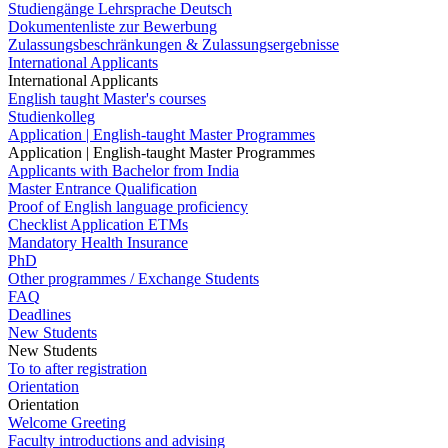
Studiengänge Lehrsprache Deutsch
Dokumentenliste zur Bewerbung
Zulassungsbeschränkungen & Zulassungsergebnisse
International Applicants
International Applicants
English taught Master's courses
Studienkolleg
Application | English-taught Master Programmes
Application | English-taught Master Programmes
Applicants with Bachelor from India
Master Entrance Qualification
Proof of English language proficiency
Checklist Application ETMs
Mandatory Health Insurance
PhD
Other programmes / Exchange Students
FAQ
Deadlines
New Students
New Students
To to after registration
Orientation
Orientation
Welcome Greeting
Faculty introductions and advising