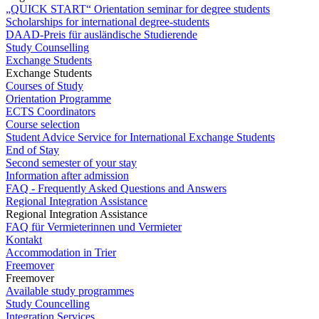
„QUICK START“ Orientation seminar for degree students
Scholarships for international degree-students
DAAD-Preis für ausländische Studierende
Study Counselling
Exchange Students
Exchange Students
Courses of Study
Orientation Programme
ECTS Coordinators
Course selection
Student Advice Service for International Exchange Students
End of Stay
Second semester of your stay
Information after admission
FAQ - Frequently Asked Questions and Answers
Regional Integration Assistance
Regional Integration Assistance
FAQ für Vermieterinnen und Vermieter
Kontakt
Accommodation in Trier
Freemover
Freemover
Available study programmes
Study Councelling
Integration Services