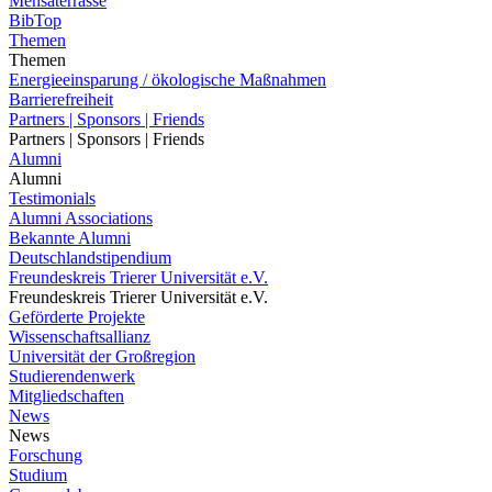
Mensaterrasse
BibTop
Themen
Themen
Energieeinsparung / ökologische Maßnahmen
Barrierefreiheit
Partners | Sponsors | Friends
Partners | Sponsors | Friends
Alumni
Alumni
Testimonials
Alumni Associations
Bekannte Alumni
Deutschlandstipendium
Freundeskreis Trierer Universität e.V.
Freundeskreis Trierer Universität e.V.
Geförderte Projekte
Wissenschaftsallianz
Universität der Großregion
Studierendenwerk
Mitgliedschaften
News
News
Forschung
Studium