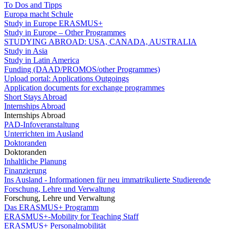
To Dos and Tipps
Europa macht Schule
Study in Europe ERASMUS+
Study in Europe – Other Programmes
STUDYING ABROAD: USA, CANADA, AUSTRALIA
Study in Asia
Study in Latin America
Funding (DAAD/PROMOS/other Programmes)
Upload portal: Applications Outgoings
Application documents for exchange programmes
Short Stays Abroad
Internships Abroad
Internships Abroad
PAD-Infoveranstaltung
Unterrichten im Ausland
Doktoranden
Doktoranden
Inhaltliche Planung
Finanzierung
Ins Ausland - Informationen für neu immatrikulierte Studierende
Forschung, Lehre und Verwaltung
Forschung, Lehre und Verwaltung
Das ERASMUS+ Programm
ERASMUS+-Mobility for Teaching Staff
ERASMUS+ Personalmobilität