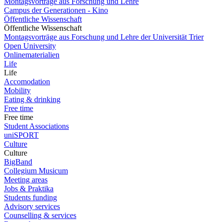
Montagsvorträge aus Forschung und Lehre
Campus der Generationen - Kino
Öffentliche Wissenschaft
Öffentliche Wissenschaft
Montagsvorträge aus Forschung und Lehre der Universität Trier
Open University
Onlinematerialien
Life
Life
Accomodation
Mobility
Eating & drinking
Free time
Free time
Student Associations
uniSPORT
Culture
Culture
BigBand
Collegium Musicum
Meeting areas
Jobs & Praktika
Students funding
Advisory services
Counselling & services