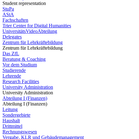
Student representation
StuPa
AStA
Fachschaften
Trier Center for Digital Humanities
UniversitätsVideoAbteilung
Delegates
Zentrum für Lehrkräftebildung
Zentrum für Lehrkräftebildung
Das ZfL
Beratung & Coaching
Vor dem Studium
Studierende
Lehrende
Research Facilities
University Administration
University Administration
Abteilung I (Finanzen)
Abteilung I (Finanzen)
Leitung
Sondergebiete
Haushalt
Drittmittel
Rechnungswesen
Vergabe, KLR und Gebäudemanagement