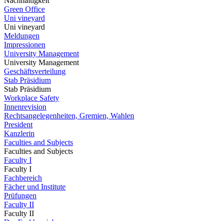
Nachhaltigkeit
Green Office
Uni vineyard
Uni vineyard
Meldungen
Impressionen
University Management
University Management
Geschäftsverteilung
Stab Präsidium
Stab Präsidium
Workplace Safety
Innenrevision
Rechtsangelegenheiten, Gremien, Wahlen
President
Kanzlerin
Faculties and Subjects
Faculties and Subjects
Faculty I
Faculty I
Fachbereich
Fächer und Institute
Prüfungen
Faculty II
Faculty II