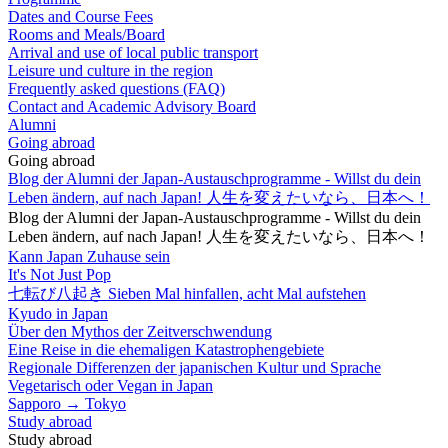
Dates and Course Fees
Rooms and Meals/Board
Arrival and use of local public transport
Leisure und culture in the region
Frequently asked questions (FAQ)
Contact and Academic Advisory Board
Alumni
Going abroad
Going abroad
Blog der Alumni der Japan-Austauschprogramme - Willst du dein
Leben ändern, auf nach Japan! 人生を変えたいなら、日本へ！
Blog der Alumni der Japan-Austauschprogramme - Willst du dein
Leben ändern, auf nach Japan! 人生を変えたいなら、日本へ！
Kann Japan Zuhause sein
It's Not Just Pop
七転び八起き Sieben Mal hinfallen, acht Mal aufstehen
Kyudo in Japan
Über den Mythos der Zeitverschwendung
Eine Reise in die ehemaligen Katastrophengebiete
Regionale Differenzen der japanischen Kultur und Sprache
Vegetarisch oder Vegan in Japan
Sapporo → Tokyo
Study abroad
Study abroad