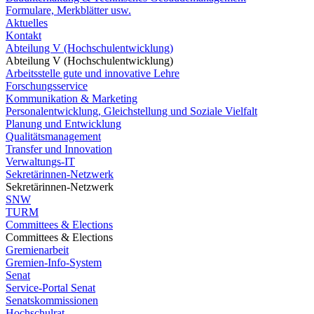
Formulare, Merkblätter usw.
Aktuelles
Kontakt
Abteilung V (Hochschulentwicklung)
Abteilung V (Hochschulentwicklung)
Arbeitsstelle gute und innovative Lehre
Forschungsservice
Kommunikation & Marketing
Personalentwicklung, Gleichstellung und Soziale Vielfalt
Planung und Entwicklung
Qualitätsmanagement
Transfer und Innovation
Verwaltungs-IT
Sekretärinnen-Netzwerk
Sekretärinnen-Netzwerk
SNW
TURM
Committees & Elections
Committees & Elections
Gremienarbeit
Gremien-Info-System
Senat
Service-Portal Senat
Senatskommissionen
Hochschulrat