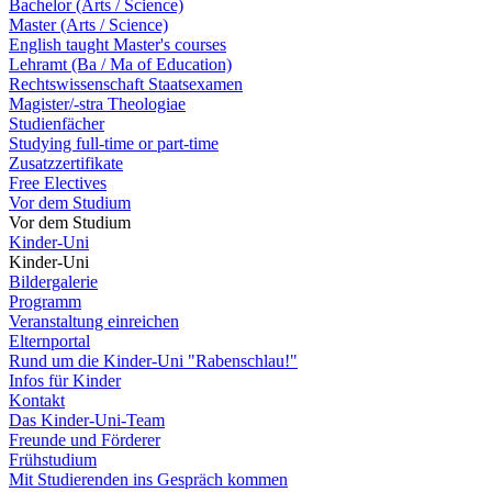
Bachelor (Arts / Science)
Master (Arts / Science)
English taught Master's courses
Lehramt (Ba / Ma of Education)
Rechtswissenschaft Staatsexamen
Magister/-stra Theologiae
Studienfächer
Studying full-time or part-time
Zusatzzertifikate
Free Electives
Vor dem Studium
Vor dem Studium
Kinder-Uni
Kinder-Uni
Bildergalerie
Programm
Veranstaltung einreichen
Elternportal
Rund um die Kinder-Uni "Rabenschlau!"
Infos für Kinder
Kontakt
Das Kinder-Uni-Team
Freunde und Förderer
Frühstudium
Mit Studierenden ins Gespräch kommen