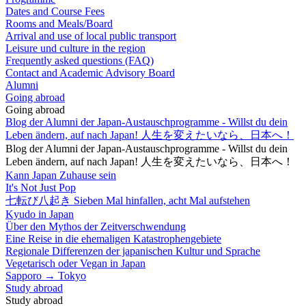
Dates and Course Fees
Rooms and Meals/Board
Arrival and use of local public transport
Leisure und culture in the region
Frequently asked questions (FAQ)
Contact and Academic Advisory Board
Alumni
Going abroad
Going abroad
Blog der Alumni der Japan-Austauschprogramme - Willst du dein
Leben ändern, auf nach Japan! 人生を変えたいなら、日本へ！
Blog der Alumni der Japan-Austauschprogramme - Willst du dein
Leben ändern, auf nach Japan! 人生を変えたいなら、日本へ！
Kann Japan Zuhause sein
It's Not Just Pop
七転び八起き Sieben Mal hinfallen, acht Mal aufstehen
Kyudo in Japan
Über den Mythos der Zeitverschwendung
Eine Reise in die ehemaligen Katastrophengebiete
Regionale Differenzen der japanischen Kultur und Sprache
Vegetarisch oder Vegan in Japan
Sapporo → Tokyo
Study abroad
Study abroad