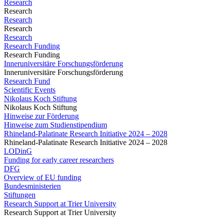
Research
Research
Research
Research
Research
Research Funding
Research Funding
Inneruniversitäre Forschungsförderung
Inneruniversitäre Forschungsförderung
Research Fund
Scientific Events
Nikolaus Koch Stiftung
Nikolaus Koch Stiftung
Hinweise zur Förderung
Hinweise zum Studienstipendium
Rhineland-Palatinate Research Initiative 2024 – 2028
Rhineland-Palatinate Research Initiative 2024 – 2028
LODinG
Funding for early career researchers
DFG
Overview of EU funding
Bundesministerien
Stiftungen
Research Support at Trier University
Research Support at Trier University