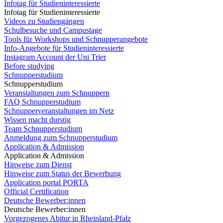
Infotag für Studieninteressierte
Infotag für Studieninteressierte
Videos zu Studiengängen
Schulbesuche und Campustage
Tools für Workshops und Schnupperangebote
Info-Angebote für Studieninteressierte
Instagram Account der Uni Trier
Before studying
Schnupperstudium
Schnupperstudium
Veranstaltungen zum Schnuppern
FAQ Schnupperstudium
Schnupperveranstaltungen im Netz
Wissen macht durstig
Team Schnupperstudium
Anmeldung zum Schnupperstudium
Application & Admission
Application & Admission
Hinweise zum Dienst
Hinweise zum Status der Bewerbung
Application portal PORTA
Official Certification
Deutsche Bewerber:innen
Deutsche Bewerber:innen
Vorgezogenes Abitur in Rheinland-Pfalz