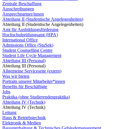
Zentrale Beschaffung
Ausschreibungen
Ansprechpartner/innen
Abteilung II (Studentische Angelegenheiten)
Abteilung II (Studentische Angelegenheiten)
Amt für Ausbildungsförderung
Hochschulprüfungsamt (HPA)
International Office
Admissions Office (StuSek)
Student Counselling Centre
Student Life Cycle Management
Abteilung III (Personal)
Abteilung III (Personal)
Allgemeine Serviceseite (extern)
Was wir bieten
Portraits unserer Mitarbeiter*innen
Benefits für Beschäftigte
Jobs
Praktika (ohne Studierendenpraktika)
Abteilung IV (Technik)
Abteilung IV (Technik)
Leitung
Haus & Betriebstechnik
Elektronik & Medien
Bauunterhaltung & Technisches Gebäudemanagement