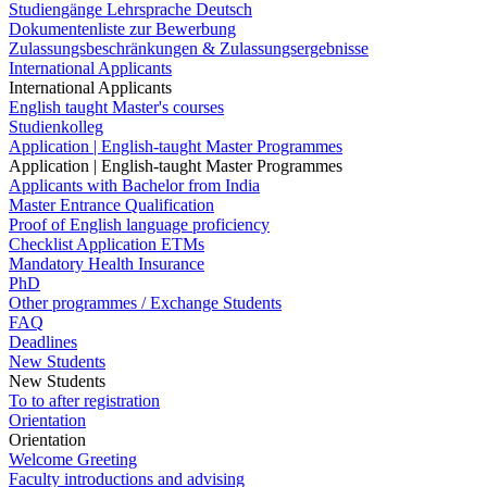
Studiengänge Lehrsprache Deutsch
Dokumentenliste zur Bewerbung
Zulassungsbeschränkungen & Zulassungsergebnisse
International Applicants
International Applicants
English taught Master's courses
Studienkolleg
Application | English-taught Master Programmes
Application | English-taught Master Programmes
Applicants with Bachelor from India
Master Entrance Qualification
Proof of English language proficiency
Checklist Application ETMs
Mandatory Health Insurance
PhD
Other programmes / Exchange Students
FAQ
Deadlines
New Students
New Students
To to after registration
Orientation
Orientation
Welcome Greeting
Faculty introductions and advising