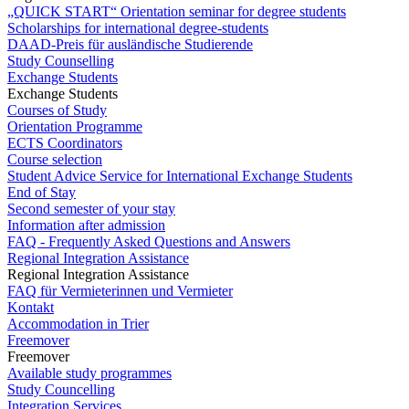
„QUICK START“ Orientation seminar for degree students
Scholarships for international degree-students
DAAD-Preis für ausländische Studierende
Study Counselling
Exchange Students
Exchange Students
Courses of Study
Orientation Programme
ECTS Coordinators
Course selection
Student Advice Service for International Exchange Students
End of Stay
Second semester of your stay
Information after admission
FAQ - Frequently Asked Questions and Answers
Regional Integration Assistance
Regional Integration Assistance
FAQ für Vermieterinnen und Vermieter
Kontakt
Accommodation in Trier
Freemover
Freemover
Available study programmes
Study Councelling
Integration Services