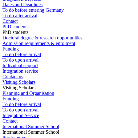
Dates and Deadlines
To do before entering Germany
To do after arrival
Contact
PhD students
PhD students
Doctoral degree & research opportunities
Admission requirements & enrolment
Funding
To do before arrival
To do upon arrival
Individual support
Integration service
Contact us
Visiting Scholars
Visiting Scholars
Planning and Organisation
Funding
To do before arrival
To do upon arrival
Integration Service
Contact
International Summer School
International Summer School
Programme