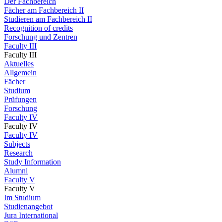
Der Fachbereich
Fächer am Fachbereich II
Studieren am Fachbereich II
Recognition of credits
Forschung und Zentren
Faculty III
Faculty III
Aktuelles
Allgemein
Fächer
Studium
Prüfungen
Forschung
Faculty IV
Faculty IV
Faculty IV
Subjects
Research
Study Information
Alumni
Faculty V
Faculty V
Im Studium
Studienangebot
Jura International