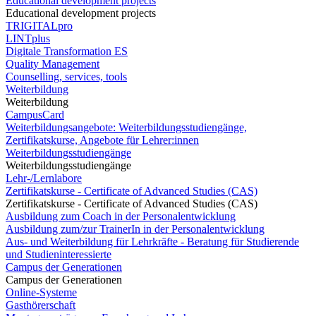
Educational development projects
Educational development projects
TRIGITALpro
LINTplus
Digitale Transformation ES
Quality Management
Counselling, services, tools
Weiterbildung
Weiterbildung
CampusCard
Weiterbildungsangebote: Weiterbildungsstudiengänge,
Zertifikatskurse, Angebote für Lehrer:innen
Weiterbildungsstudiengänge
Weiterbildungsstudiengänge
Lehr-/Lernlabore
Zertifikatskurse - Certificate of Advanced Studies (CAS)
Zertifikatskurse - Certificate of Advanced Studies (CAS)
Ausbildung zum Coach in der Personalentwicklung
Ausbildung zum/zur TrainerIn in der Personalentwicklung
Aus- und Weiterbildung für Lehrkräfte - Beratung für Studierende
und Studieninteressierte
Campus der Generationen
Campus der Generationen
Online-Systeme
Gasthörerschaft