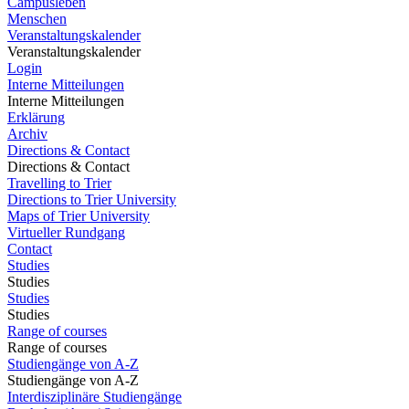
Campusleben
Menschen
Veranstaltungskalender
Veranstaltungskalender
Login
Interne Mitteilungen
Interne Mitteilungen
Erklärung
Archiv
Directions & Contact
Directions & Contact
Travelling to Trier
Directions to Trier University
Maps of Trier University
Virtueller Rundgang
Contact
Studies
Studies
Studies
Studies
Range of courses
Range of courses
Studiengänge von A-Z
Studiengänge von A-Z
Interdisziplinäre Studiengänge