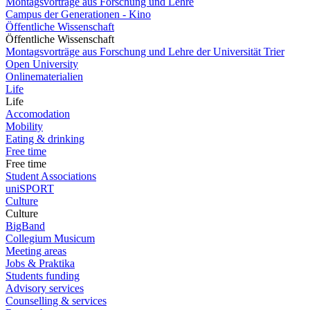
Montagsvorträge aus Forschung und Lehre
Campus der Generationen - Kino
Öffentliche Wissenschaft
Öffentliche Wissenschaft
Montagsvorträge aus Forschung und Lehre der Universität Trier
Open University
Onlinematerialien
Life
Life
Accomodation
Mobility
Eating & drinking
Free time
Free time
Student Associations
uniSPORT
Culture
Culture
BigBand
Collegium Musicum
Meeting areas
Jobs & Praktika
Students funding
Advisory services
Counselling & services