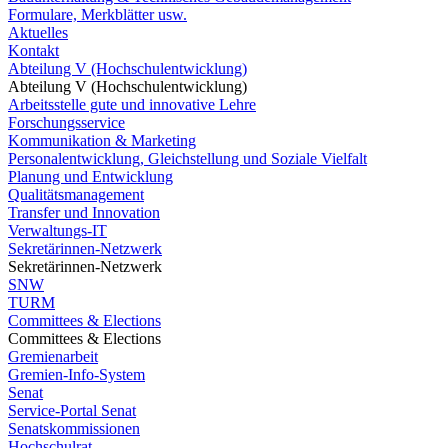
Formulare, Merkblätter usw.
Aktuelles
Kontakt
Abteilung V (Hochschulentwicklung)
Abteilung V (Hochschulentwicklung)
Arbeitsstelle gute und innovative Lehre
Forschungsservice
Kommunikation & Marketing
Personalentwicklung, Gleichstellung und Soziale Vielfalt
Planung und Entwicklung
Qualitätsmanagement
Transfer und Innovation
Verwaltungs-IT
Sekretärinnen-Netzwerk
Sekretärinnen-Netzwerk
SNW
TURM
Committees & Elections
Committees & Elections
Gremienarbeit
Gremien-Info-System
Senat
Service-Portal Senat
Senatskommissionen
Hochschulrat