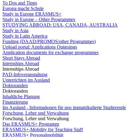
To Dos and Tipps
Europa macht Schule
Study in Europe ERASMUS+
Study in Europe – Other Programmes
STUDYING ABROAD: USA, CANADA, AUSTRALIA
Study in Asia
Study in Latin America
Funding (DAAD/PROMOS/other Programmes)
Upload portal: Applications Outgoings
Application documents for exchange programmes
Short Stays Abroad
Internships Abroad
Internships Abroad
PAD-Infoveranstaltung
Unterrichten im Ausland
Doktoranden
Doktoranden
Inhaltliche Planung
Finanzierung
Ins Ausland - Informationen für neu immatrikulierte Studierende
Forschung, Lehre und Verwaltung
Forschung, Lehre und Verwaltung
Das ERASMUS+ Programm
ERASMUS+-Mobility for Teaching Staff
ERASMUS+ Personalmobilität