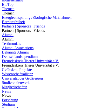
Mensaterrasse
BibTop
Themen
Themen
Energieeinsparung / ökologische Maßnahmen
Barrierefreiheit
Partners | Sponsors | Friends
Partners | Sponsors | Friends
Alumni
Alumni
Testimonials
Alumni Associations
Bekannte Alumni
Deutschlandstipendium
Freundeskreis Trierer Universität e.V.
Freundeskreis Trierer Universität e.V.
Geförderte Projekte
Wissenschaftsallianz
Universität der Großregion
Studierendenwerk
Mitgliedschaften
News
News
Forschung
Studium