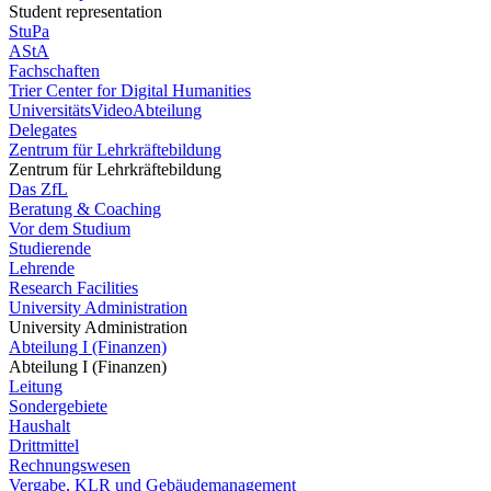
Student representation
StuPa
AStA
Fachschaften
Trier Center for Digital Humanities
UniversitätsVideoAbteilung
Delegates
Zentrum für Lehrkräftebildung
Zentrum für Lehrkräftebildung
Das ZfL
Beratung & Coaching
Vor dem Studium
Studierende
Lehrende
Research Facilities
University Administration
University Administration
Abteilung I (Finanzen)
Abteilung I (Finanzen)
Leitung
Sondergebiete
Haushalt
Drittmittel
Rechnungswesen
Vergabe, KLR und Gebäudemanagement