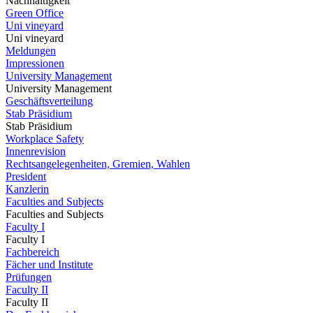
Nachhaltigkeit
Green Office
Uni vineyard
Uni vineyard
Meldungen
Impressionen
University Management
University Management
Geschäftsverteilung
Stab Präsidium
Stab Präsidium
Workplace Safety
Innenrevision
Rechtsangelegenheiten, Gremien, Wahlen
President
Kanzlerin
Faculties and Subjects
Faculties and Subjects
Faculty I
Faculty I
Fachbereich
Fächer und Institute
Prüfungen
Faculty II
Faculty II