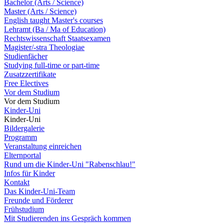
Bachelor (Arts / Science)
Master (Arts / Science)
English taught Master's courses
Lehramt (Ba / Ma of Education)
Rechtswissenschaft Staatsexamen
Magister/-stra Theologiae
Studienfächer
Studying full-time or part-time
Zusatzzertifikate
Free Electives
Vor dem Studium
Vor dem Studium
Kinder-Uni
Kinder-Uni
Bildergalerie
Programm
Veranstaltung einreichen
Elternportal
Rund um die Kinder-Uni "Rabenschlau!"
Infos für Kinder
Kontakt
Das Kinder-Uni-Team
Freunde und Förderer
Frühstudium
Mit Studierenden ins Gespräch kommen