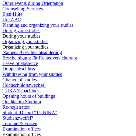
Other events during Orientation
Counselling Services
Ersti-Hilfe
Uni ABC
Planning and organizing your studies
During your studies
During your studies
Organizing your studies
Organizing your studies
Namens-/Geschlechtsänderung
Bescheinigung für Rentenversicherung
Leave of abesence
Doppelabschluss
Withdrawing from your studies
Change of studies
Hochschulortswechsel
TUKAN machines
Opening hours of buildings
Qualität im Studium
Re-registration
Student ID card "TUNIKA"
Studienzweifel?
Termine & Fristen
Examination offices
Examination offices