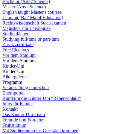
Bachelor (Arts / Science)
Master (Arts / Science)
English taught Master's courses
Lehramt (Ba / Ma of Education)
Rechtswissenschaft Staatsexamen
Magister/-stra Theologiae
Studienfächer
Studying full-time or part-time
Zusatzzertifikate
Free Electives
Vor dem Studium
Vor dem Studium
Kinder-Uni
Kinder-Uni
Bildergalerie
Programm
Veranstaltung einreichen
Elternportal
Rund um die Kinder-Uni "Rabenschlau!"
Infos für Kinder
Kontakt
Das Kinder-Uni-Team
Freunde und Förderer
Frühstudium
Mit Studierenden ins Gespräch kommen