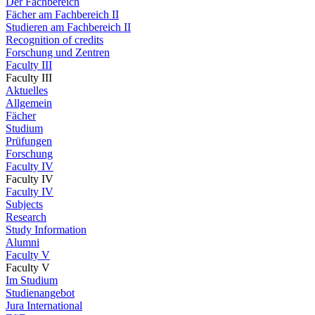
Der Fachbereich
Fächer am Fachbereich II
Studieren am Fachbereich II
Recognition of credits
Forschung und Zentren
Faculty III
Faculty III
Aktuelles
Allgemein
Fächer
Studium
Prüfungen
Forschung
Faculty IV
Faculty IV
Faculty IV
Subjects
Research
Study Information
Alumni
Faculty V
Faculty V
Im Studium
Studienangebot
Jura International