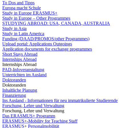
To Dos and Tipps
Europa macht Schule
Study in Europe ERASMUS+
Study in Europe – Other Programmes
STUDYING ABROAD: USA, CANADA, AUSTRALIA
Study in Asia
Study in Latin America
Funding (DAAD/PROMOS/other Programmes)
Upload portal: Applications Outgoings
Application documents for exchange programmes
Short Stays Abroad
Internships Abroad
Internships Abroad
PAD-Infoveranstaltung
Unterrichten im Ausland
Doktoranden
Doktoranden
Inhaltliche Planung
Finanzierung
Ins Ausland - Informationen für neu immatrikulierte Studierende
Forschung, Lehre und Verwaltung
Forschung, Lehre und Verwaltung
Das ERASMUS+ Programm
ERASMUS+-Mobility for Teaching Staff
ERASMUS+ Personalmobilität