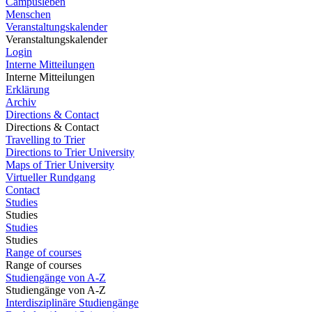
Campusleben
Menschen
Veranstaltungskalender
Veranstaltungskalender
Login
Interne Mitteilungen
Interne Mitteilungen
Erklärung
Archiv
Directions & Contact
Directions & Contact
Travelling to Trier
Directions to Trier University
Maps of Trier University
Virtueller Rundgang
Contact
Studies
Studies
Studies
Studies
Range of courses
Range of courses
Studiengänge von A-Z
Studiengänge von A-Z
Interdisziplinäre Studiengänge