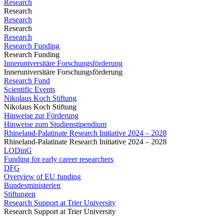
Research
Research
Research
Research
Research
Research Funding
Research Funding
Inneruniversitäre Forschungsförderung
Inneruniversitäre Forschungsförderung
Research Fund
Scientific Events
Nikolaus Koch Stiftung
Nikolaus Koch Stiftung
Hinweise zur Förderung
Hinweise zum Studienstipendium
Rhineland-Palatinate Research Initiative 2024 – 2028
Rhineland-Palatinate Research Initiative 2024 – 2028
LODinG
Funding for early career researchers
DFG
Overview of EU funding
Bundesministerien
Stiftungen
Research Support at Trier University
Research Support at Trier University