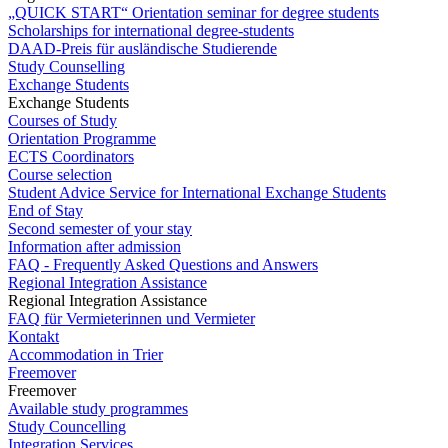
„QUICK START“ Orientation seminar for degree students
Scholarships for international degree-students
DAAD-Preis für ausländische Studierende
Study Counselling
Exchange Students
Exchange Students
Courses of Study
Orientation Programme
ECTS Coordinators
Course selection
Student Advice Service for International Exchange Students
End of Stay
Second semester of your stay
Information after admission
FAQ - Frequently Asked Questions and Answers
Regional Integration Assistance
Regional Integration Assistance
FAQ für Vermieterinnen und Vermieter
Kontakt
Accommodation in Trier
Freemover
Freemover
Available study programmes
Study Councelling
Integration Services