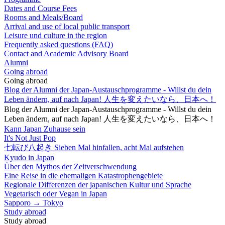
Dates and Course Fees
Rooms and Meals/Board
Arrival and use of local public transport
Leisure und culture in the region
Frequently asked questions (FAQ)
Contact and Academic Advisory Board
Alumni
Going abroad
Going abroad
Blog der Alumni der Japan-Austauschprogramme - Willst du dein
Leben ändern, auf nach Japan! 人生を変えたいなら、日本へ！
Blog der Alumni der Japan-Austauschprogramme - Willst du dein
Leben ändern, auf nach Japan! 人生を変えたいなら、日本へ！
Kann Japan Zuhause sein
It's Not Just Pop
七転び八起き Sieben Mal hinfallen, acht Mal aufstehen
Kyudo in Japan
Über den Mythos der Zeitverschwendung
Eine Reise in die ehemaligen Katastrophengebiete
Regionale Differenzen der japanischen Kultur und Sprache
Vegetarisch oder Vegan in Japan
Sapporo → Tokyo
Study abroad
Study abroad