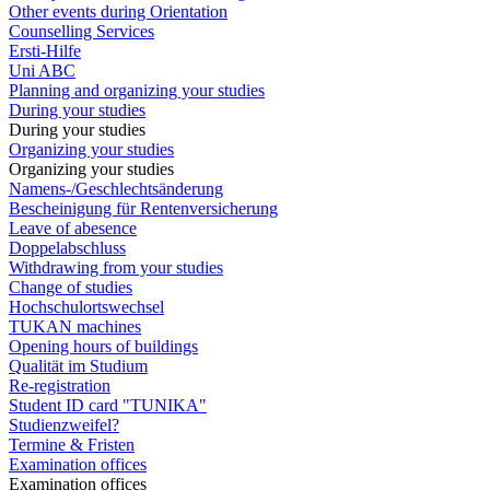
Other events during Orientation
Counselling Services
Ersti-Hilfe
Uni ABC
Planning and organizing your studies
During your studies
During your studies
Organizing your studies
Organizing your studies
Namens-/Geschlechtsänderung
Bescheinigung für Rentenversicherung
Leave of abesence
Doppelabschluss
Withdrawing from your studies
Change of studies
Hochschulortswechsel
TUKAN machines
Opening hours of buildings
Qualität im Studium
Re-registration
Student ID card "TUNIKA"
Studienzweifel?
Termine & Fristen
Examination offices
Examination offices