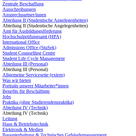
Zentrale Beschaffung
Ausschreibungen
Ansprechpartner/innen
Abteilung II (Studentische Angelegenheiten)
Abteilung II (Studentische Angelegenheiten)
Amt für Ausbildungsförderung
Hochschulprüfungsamt (HPA)
International Office
Admissions Office (StuSek)
Student Counselling Centre
Student Life Cycle Management
Abteilung III (Personal)
Abteilung III (Personal)
Allgemeine Serviceseite (extern)
Was wir bieten
Portraits unserer Mitarbeiter*innen
Benefits für Beschäftigte
Jobs
Praktika (ohne Studierendenpraktika)
Abteilung IV (Technik)
Abteilung IV (Technik)
Leitung
Haus & Betriebstechnik
Elektronik & Medien
Bauunterhaltung & Technisches Gebäudemanagement