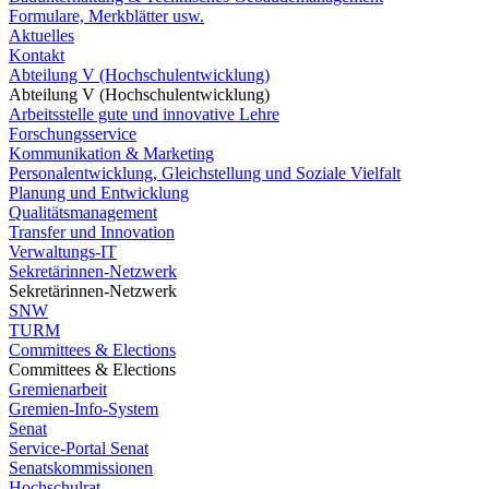
Formulare, Merkblätter usw.
Aktuelles
Kontakt
Abteilung V (Hochschulentwicklung)
Abteilung V (Hochschulentwicklung)
Arbeitsstelle gute und innovative Lehre
Forschungsservice
Kommunikation & Marketing
Personalentwicklung, Gleichstellung und Soziale Vielfalt
Planung und Entwicklung
Qualitätsmanagement
Transfer und Innovation
Verwaltungs-IT
Sekretärinnen-Netzwerk
Sekretärinnen-Netzwerk
SNW
TURM
Committees & Elections
Committees & Elections
Gremienarbeit
Gremien-Info-System
Senat
Service-Portal Senat
Senatskommissionen
Hochschulrat