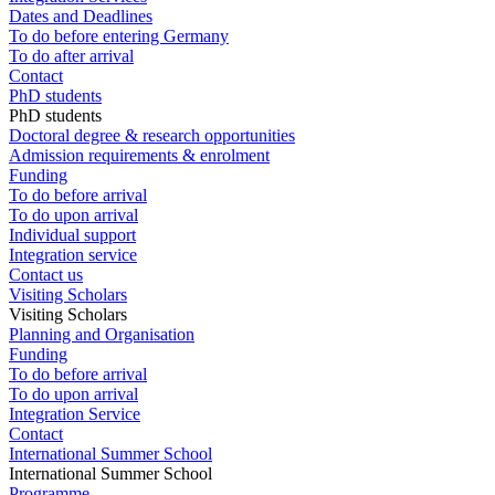
Dates and Deadlines
To do before entering Germany
To do after arrival
Contact
PhD students
PhD students
Doctoral degree & research opportunities
Admission requirements & enrolment
Funding
To do before arrival
To do upon arrival
Individual support
Integration service
Contact us
Visiting Scholars
Visiting Scholars
Planning and Organisation
Funding
To do before arrival
To do upon arrival
Integration Service
Contact
International Summer School
International Summer School
Programme