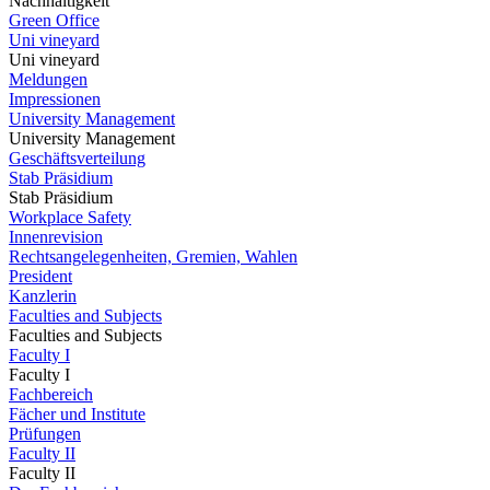
Nachhaltigkeit
Green Office
Uni vineyard
Uni vineyard
Meldungen
Impressionen
University Management
University Management
Geschäftsverteilung
Stab Präsidium
Stab Präsidium
Workplace Safety
Innenrevision
Rechtsangelegenheiten, Gremien, Wahlen
President
Kanzlerin
Faculties and Subjects
Faculties and Subjects
Faculty I
Faculty I
Fachbereich
Fächer und Institute
Prüfungen
Faculty II
Faculty II