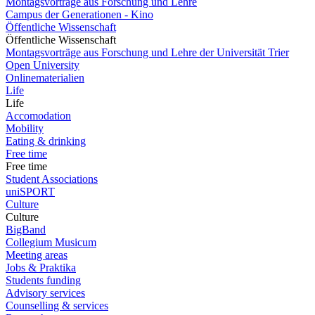
Montagsvorträge aus Forschung und Lehre
Campus der Generationen - Kino
Öffentliche Wissenschaft
Öffentliche Wissenschaft
Montagsvorträge aus Forschung und Lehre der Universität Trier
Open University
Onlinematerialien
Life
Life
Accomodation
Mobility
Eating & drinking
Free time
Free time
Student Associations
uniSPORT
Culture
Culture
BigBand
Collegium Musicum
Meeting areas
Jobs & Praktika
Students funding
Advisory services
Counselling & services