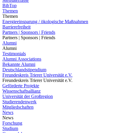
Mensaterrasse
BibTop
Themen
Themen
Energieeinsparung / ökologische Maßnahmen
Barrierefreiheit
Partners | Sponsors | Friends
Partners | Sponsors | Friends
Alumni
Alumni
Testimonials
Alumni Associations
Bekannte Alumni
Deutschlandstipendium
Freundeskreis Trierer Universität e.V.
Freundeskreis Trierer Universität e.V.
Geförderte Projekte
Wissenschaftsallianz
Universität der Großregion
Studierendenwerk
Mitgliedschaften
News
News
Forschung
Studium