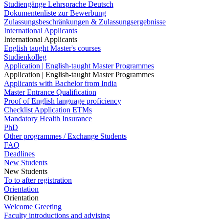
Studiengänge Lehrsprache Deutsch
Dokumentenliste zur Bewerbung
Zulassungsbeschränkungen & Zulassungsergebnisse
International Applicants
International Applicants
English taught Master's courses
Studienkolleg
Application | English-taught Master Programmes
Application | English-taught Master Programmes
Applicants with Bachelor from India
Master Entrance Qualification
Proof of English language proficiency
Checklist Application ETMs
Mandatory Health Insurance
PhD
Other programmes / Exchange Students
FAQ
Deadlines
New Students
New Students
To to after registration
Orientation
Orientation
Welcome Greeting
Faculty introductions and advising