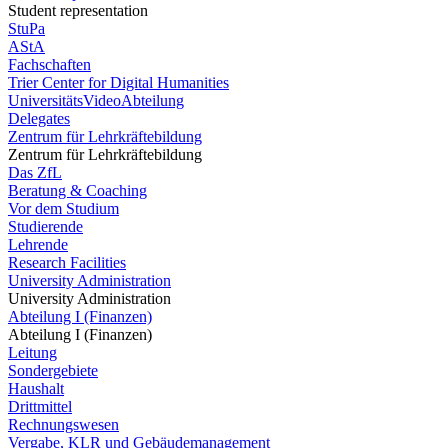
Student representation
StuPa
AStA
Fachschaften
Trier Center for Digital Humanities
UniversitätsVideoAbteilung
Delegates
Zentrum für Lehrkräftebildung
Zentrum für Lehrkräftebildung
Das ZfL
Beratung & Coaching
Vor dem Studium
Studierende
Lehrende
Research Facilities
University Administration
University Administration
Abteilung I (Finanzen)
Abteilung I (Finanzen)
Leitung
Sondergebiete
Haushalt
Drittmittel
Rechnungswesen
Vergabe, KLR und Gebäudemanagement