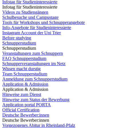
Infotag für Studieninteressierte
Infotag für Studieninteressierte
Videos zu Studiengängen
Schulbesuche und Campustage
Tools für Workshops und Schnupperangebote
Info-Angebote für Studieninteressierte
Instagram Account der Uni Trier
Before studying
Schnupperstudium
Schnupperstudium
Veranstaltungen zum Schnuppern
FAQ Schnupperstudium
Schnupperveranstaltungen im Netz
Wissen macht durstig
Team Schnupperstudium
Anmeldung zum Schnupperstudium
Application & Admission
Application & Admission
Hinweise zum Dienst
Hinweise zum Status der Bewerbung
Application portal PORTA
Official Certification
Deutsche Bewerber:innen
Deutsche Bewerber:innen
Vorgezogenes Abitur in Rheinland-Pfalz