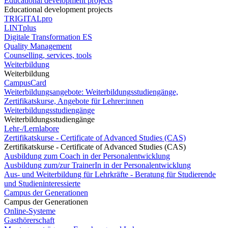
Educational development projects
Educational development projects
TRIGITALpro
LINTplus
Digitale Transformation ES
Quality Management
Counselling, services, tools
Weiterbildung
Weiterbildung
CampusCard
Weiterbildungsangebote: Weiterbildungsstudiengänge,
Zertifikatskurse, Angebote für Lehrer:innen
Weiterbildungsstudiengänge
Weiterbildungsstudiengänge
Lehr-/Lernlabore
Zertifikatskurse - Certificate of Advanced Studies (CAS)
Zertifikatskurse - Certificate of Advanced Studies (CAS)
Ausbildung zum Coach in der Personalentwicklung
Ausbildung zum/zur TrainerIn in der Personalentwicklung
Aus- und Weiterbildung für Lehrkräfte - Beratung für Studierende
und Studieninteressierte
Campus der Generationen
Campus der Generationen
Online-Systeme
Gasthörerschaft