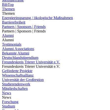
Mensaterrasse
BibTop
Themen
Themen
Energieeinsparung / ökologische Maßnahmen
Barrierefreiheit
Partners | Sponsors | Friends
Partners | Sponsors | Friends
Alumni
Alumni
Testimonials
Alumni Associations
Bekannte Alumni
Deutschlandstipendium
Freundeskreis Trierer Universität e.V.
Freundeskreis Trierer Universität e.V.
Geförderte Projekte
Wissenschaftsallianz
Universität der Großregion
Studierendenwerk
Mitgliedschaften
News
News
Forschung
Studium