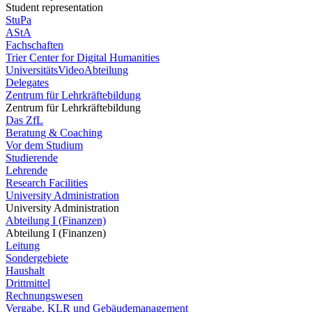
Student representation
StuPa
AStA
Fachschaften
Trier Center for Digital Humanities
UniversitätsVideoAbteilung
Delegates
Zentrum für Lehrkräftebildung
Zentrum für Lehrkräftebildung
Das ZfL
Beratung & Coaching
Vor dem Studium
Studierende
Lehrende
Research Facilities
University Administration
University Administration
Abteilung I (Finanzen)
Abteilung I (Finanzen)
Leitung
Sondergebiete
Haushalt
Drittmittel
Rechnungswesen
Vergabe, KLR und Gebäudemanagement