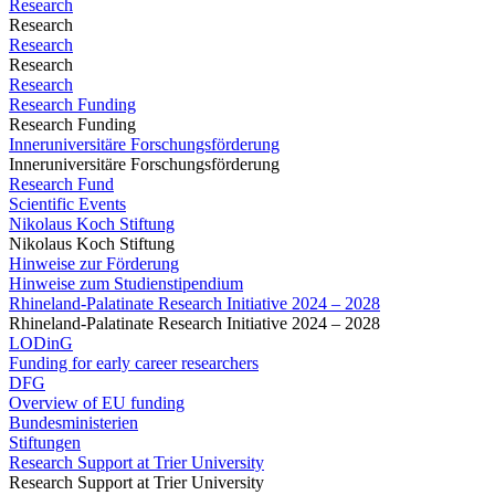
Research
Research
Research
Research
Research
Research Funding
Research Funding
Inneruniversitäre Forschungsförderung
Inneruniversitäre Forschungsförderung
Research Fund
Scientific Events
Nikolaus Koch Stiftung
Nikolaus Koch Stiftung
Hinweise zur Förderung
Hinweise zum Studienstipendium
Rhineland-Palatinate Research Initiative 2024 – 2028
Rhineland-Palatinate Research Initiative 2024 – 2028
LODinG
Funding for early career researchers
DFG
Overview of EU funding
Bundesministerien
Stiftungen
Research Support at Trier University
Research Support at Trier University