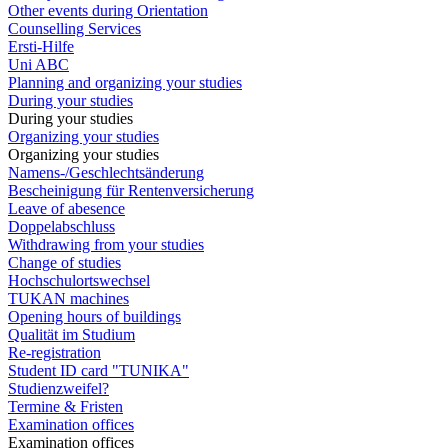
Other events during Orientation
Counselling Services
Ersti-Hilfe
Uni ABC
Planning and organizing your studies
During your studies
During your studies
Organizing your studies
Organizing your studies
Namens-/Geschlechtsänderung
Bescheinigung für Rentenversicherung
Leave of abesence
Doppelabschluss
Withdrawing from your studies
Change of studies
Hochschulortswechsel
TUKAN machines
Opening hours of buildings
Qualität im Studium
Re-registration
Student ID card "TUNIKA"
Studienzweifel?
Termine & Fristen
Examination offices
Examination offices