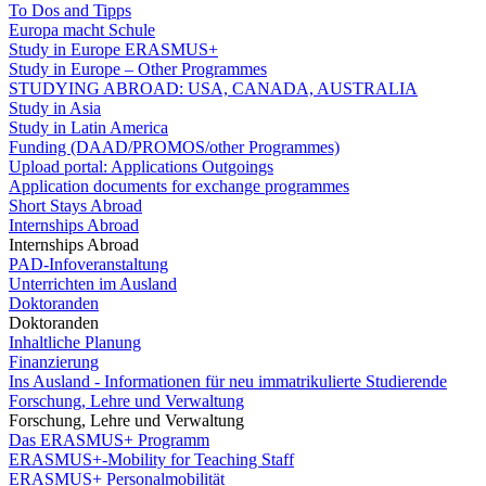
To Dos and Tipps
Europa macht Schule
Study in Europe ERASMUS+
Study in Europe – Other Programmes
STUDYING ABROAD: USA, CANADA, AUSTRALIA
Study in Asia
Study in Latin America
Funding (DAAD/PROMOS/other Programmes)
Upload portal: Applications Outgoings
Application documents for exchange programmes
Short Stays Abroad
Internships Abroad
Internships Abroad
PAD-Infoveranstaltung
Unterrichten im Ausland
Doktoranden
Doktoranden
Inhaltliche Planung
Finanzierung
Ins Ausland - Informationen für neu immatrikulierte Studierende
Forschung, Lehre und Verwaltung
Forschung, Lehre und Verwaltung
Das ERASMUS+ Programm
ERASMUS+-Mobility for Teaching Staff
ERASMUS+ Personalmobilität