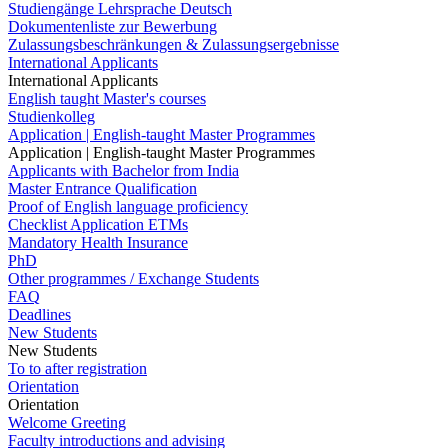
Studiengänge Lehrsprache Deutsch
Dokumentenliste zur Bewerbung
Zulassungsbeschränkungen & Zulassungsergebnisse
International Applicants
International Applicants
English taught Master's courses
Studienkolleg
Application | English-taught Master Programmes
Application | English-taught Master Programmes
Applicants with Bachelor from India
Master Entrance Qualification
Proof of English language proficiency
Checklist Application ETMs
Mandatory Health Insurance
PhD
Other programmes / Exchange Students
FAQ
Deadlines
New Students
New Students
To to after registration
Orientation
Orientation
Welcome Greeting
Faculty introductions and advising