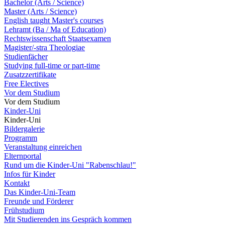
Bachelor (Arts / Science)
Master (Arts / Science)
English taught Master's courses
Lehramt (Ba / Ma of Education)
Rechtswissenschaft Staatsexamen
Magister/-stra Theologiae
Studienfächer
Studying full-time or part-time
Zusatzzertifikate
Free Electives
Vor dem Studium
Vor dem Studium
Kinder-Uni
Kinder-Uni
Bildergalerie
Programm
Veranstaltung einreichen
Elternportal
Rund um die Kinder-Uni "Rabenschlau!"
Infos für Kinder
Kontakt
Das Kinder-Uni-Team
Freunde und Förderer
Frühstudium
Mit Studierenden ins Gespräch kommen