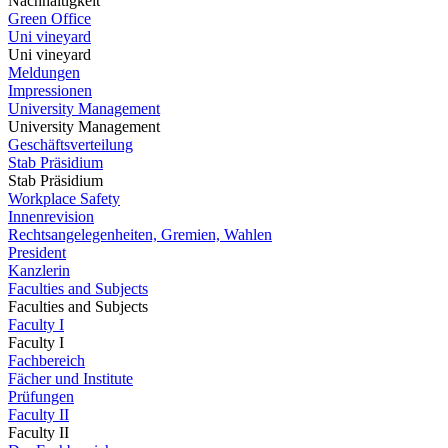
Nachhaltigkeit
Green Office
Uni vineyard
Uni vineyard
Meldungen
Impressionen
University Management
University Management
Geschäftsverteilung
Stab Präsidium
Stab Präsidium
Workplace Safety
Innenrevision
Rechtsangelegenheiten, Gremien, Wahlen
President
Kanzlerin
Faculties and Subjects
Faculties and Subjects
Faculty I
Faculty I
Fachbereich
Fächer und Institute
Prüfungen
Faculty II
Faculty II