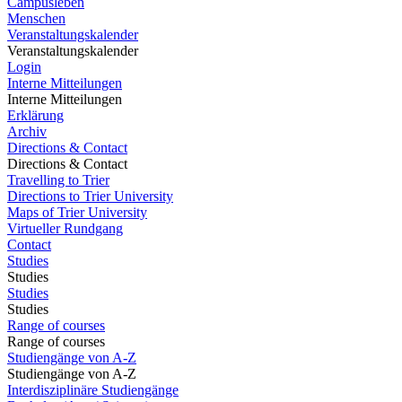
Campusleben
Menschen
Veranstaltungskalender
Veranstaltungskalender
Login
Interne Mitteilungen
Interne Mitteilungen
Erklärung
Archiv
Directions & Contact
Directions & Contact
Travelling to Trier
Directions to Trier University
Maps of Trier University
Virtueller Rundgang
Contact
Studies
Studies
Studies
Studies
Range of courses
Range of courses
Studiengänge von A-Z
Studiengänge von A-Z
Interdisziplinäre Studiengänge