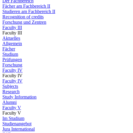
Der Fachbereich
Fächer am Fachbereich II
Studieren am Fachbereich II
Recognition of credits
Forschung und Zentren
Faculty III
Faculty III
Aktuelles
Allgemein
Fächer
Studium
Prüfungen
Forschung
Faculty IV
Faculty IV
Faculty IV
Subjects
Research
Study Information
Alumni
Faculty V
Faculty V
Im Studium
Studienangebot
Jura International