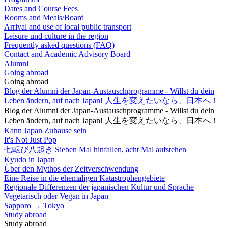
Dates and Course Fees
Rooms and Meals/Board
Arrival and use of local public transport
Leisure und culture in the region
Frequently asked questions (FAQ)
Contact and Academic Advisory Board
Alumni
Going abroad
Going abroad
Blog der Alumni der Japan-Austauschprogramme - Willst du dein
Leben ändern, auf nach Japan! 人生を変えたいなら、日本へ！
Blog der Alumni der Japan-Austauschprogramme - Willst du dein
Leben ändern, auf nach Japan! 人生を変えたいなら、日本へ！
Kann Japan Zuhause sein
It's Not Just Pop
七転び八起き Sieben Mal hinfallen, acht Mal aufstehen
Kyudo in Japan
Über den Mythos der Zeitverschwendung
Eine Reise in die ehemaligen Katastrophengebiete
Regionale Differenzen der japanischen Kultur und Sprache
Vegetarisch oder Vegan in Japan
Sapporo → Tokyo
Study abroad
Study abroad