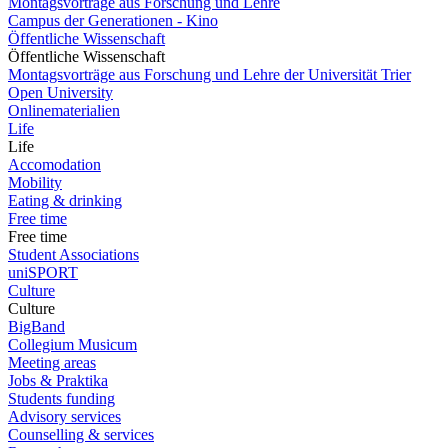
Montagsvorträge aus Forschung und Lehre
Campus der Generationen - Kino
Öffentliche Wissenschaft
Öffentliche Wissenschaft
Montagsvorträge aus Forschung und Lehre der Universität Trier
Open University
Onlinematerialien
Life
Life
Accomodation
Mobility
Eating & drinking
Free time
Free time
Student Associations
uniSPORT
Culture
Culture
BigBand
Collegium Musicum
Meeting areas
Jobs & Praktika
Students funding
Advisory services
Counselling & services