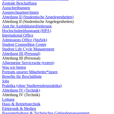
Zentrale Beschaffung
Ausschreibungen
Ansprechpartner/innen
Abteilung II (Studentische Angelegenheiten)
Abteilung II (Studentische Angelegenheiten)
Amt für Ausbildungsförderung
Hochschulprüfungsamt (HPA)
International Office
Admissions Office (StuSek)
Student Counselling Centre
Student Life Cycle Management
Abteilung III (Personal)
Abteilung III (Personal)
Allgemeine Serviceseite (extern)
Was wir bieten
Portraits unserer Mitarbeiter*innen
Benefits für Beschäftigte
Jobs
Praktika (ohne Studierendenpraktika)
Abteilung IV (Technik)
Abteilung IV (Technik)
Leitung
Haus & Betriebstechnik
Elektronik & Medien
Bauunterhaltung & Technisches Gebäudemanagement