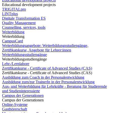
Educational development projects
Educational development projects
TRIGITALpro
LINTplus
Digitale Transformation ES
Quality Management
Counselling, services, tools
Weiterbildung
Weiterbildung
CampusCard
Weiterbildungsangebote: Weiterbildungsstudiengänge,
Zertifikatskurse, Angebote für Lehrer:innen
Weiterbildungsstudiengänge
Weiterbildungsstudiengänge
Lehr-/Lernlabore
Zertifikatskurse - Certificate of Advanced Studies (CAS)
Zertifikatskurse - Certificate of Advanced Studies (CAS)
Ausbildung zum Coach in der Personalentwicklung
Ausbildung zum/zur TrainerIn in der Personalentwicklung
Aus- und Weiterbildung für Lehrkräfte - Beratung für Studierende
und Studieninteressierte
Campus der Generationen
Campus der Generationen
Online-Systeme
Gasthörerschaft