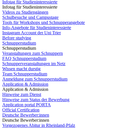
Infotag für Studieninteressierte
Infotag für Studieninteressierte
Videos zu Studiengängen
Schulbesuche und Campustage
Tools für Workshops und Schnupperangebote
Info-Angebote für Studieninteressierte
Instagram Account der Uni Trier
Before studying
Schnupperstudium
Schnupperstudium
Veranstaltungen zum Schnuppern
FAQ Schnupperstudium
Schnupperveranstaltungen im Netz
Wissen macht durstig
Team Schnupperstudium
Anmeldung zum Schnupperstudium
Application & Admission
Application & Admission
Hinweise zum Dienst
Hinweise zum Status der Bewerbung
Application portal PORTA
Official Certification
Deutsche Bewerber:innen
Deutsche Bewerber:innen
Vorgezogenes Abitur in Rheinland-Pfalz