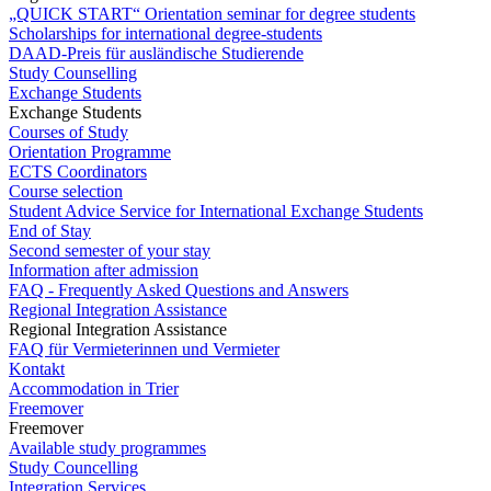
„QUICK START“ Orientation seminar for degree students
Scholarships for international degree-students
DAAD-Preis für ausländische Studierende
Study Counselling
Exchange Students
Exchange Students
Courses of Study
Orientation Programme
ECTS Coordinators
Course selection
Student Advice Service for International Exchange Students
End of Stay
Second semester of your stay
Information after admission
FAQ - Frequently Asked Questions and Answers
Regional Integration Assistance
Regional Integration Assistance
FAQ für Vermieterinnen und Vermieter
Kontakt
Accommodation in Trier
Freemover
Freemover
Available study programmes
Study Councelling
Integration Services