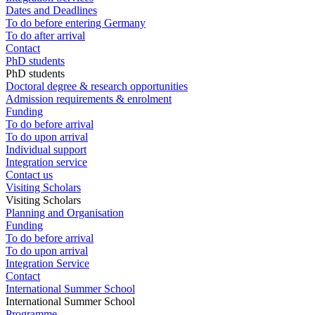
Dates and Deadlines
To do before entering Germany
To do after arrival
Contact
PhD students
PhD students
Doctoral degree & research opportunities
Admission requirements & enrolment
Funding
To do before arrival
To do upon arrival
Individual support
Integration service
Contact us
Visiting Scholars
Visiting Scholars
Planning and Organisation
Funding
To do before arrival
To do upon arrival
Integration Service
Contact
International Summer School
International Summer School
Programme