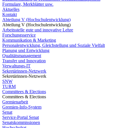
Formulare, Merkblätter usw.
Aktuelles
Kontakt
Abteilung V (Hochschulentwicklung)
Abteilung V (Hochschulentwicklung)
Arbeitsstelle gute und innovative Lehre
Forschungsservice
Kommunikation & Marketing
Personalentwicklung, Gleichstellung und Soziale Vielfalt
Planung und Entwicklung
Qualitätsmanagement
Transfer und Innovation
Verwaltungs-IT
Sekretärinnen-Netzwerk
Sekretärinnen-Netzwerk
SNW
TURM
Committees & Elections
Committees & Elections
Gremienarbeit
Gremien-Info-System
Senat
Service-Portal Senat
Senatskommissionen
Hochschulrat